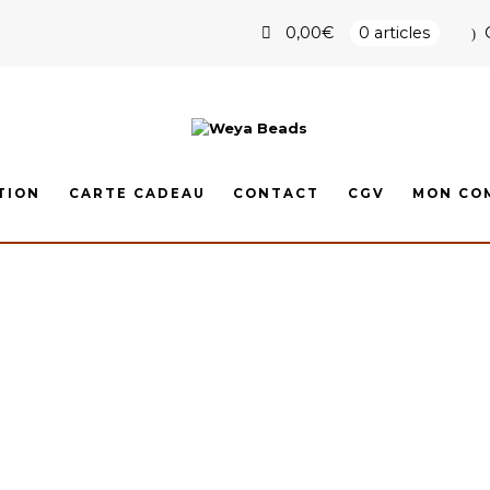
0,00
€
0 articles
TION
CARTE CADEAU
CONTACT
CGV
MON CO