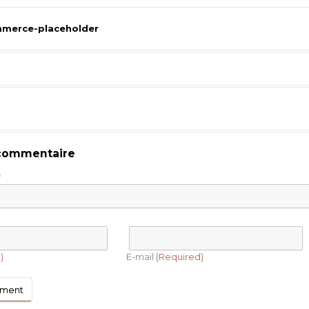
erce-placeholder
 commentaire
*
)
E-mail
(Required)