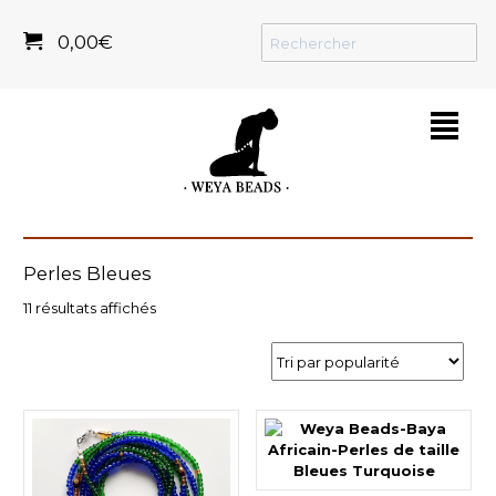
0,00
€
²
Perles Bleues
Trié
11 résultats affichés
du
plus
récent
au
plus
ancien