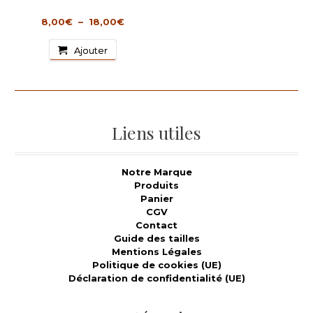
page
être
du
choisies
Plage
8,00
€
–
18,00
€
produit
sur
de
la
Ce
prix :
Ajouter
page
produit
8,00€
du
a
à
produit
plusieurs
18,00€
variations.
Les
options
Liens utiles
peuvent
être
choisies
Notre Marque
sur
Produits
la
Panier
page
CGV
du
Contact
produit
Guide des tailles
Mentions Légales
Politique de cookies (UE)
Déclaration de confidentialité (UE)