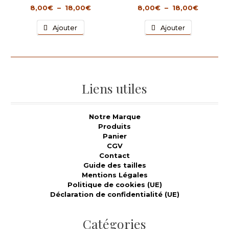
choisies
choisies
Plage
Plage
8,00
€
–
18,00
€
8,00
€
–
18,00
€
sur
sur
de
de
la
la
Ce
Ce
prix :
prix :
Ajouter
Ajouter
page
page
produit
produit
8,00€
8,00€
du
du
a
a
à
à
produit
produit
plusieurs
plusieurs
18,00€
18,00€
variations.
variations.
Les
Les
options
options
Liens utiles
peuvent
peuvent
être
être
choisies
choisies
Notre Marque
sur
sur
Produits
la
la
Panier
page
page
CGV
du
du
Contact
produit
produit
Guide des tailles
Mentions Légales
Politique de cookies (UE)
Déclaration de confidentialité (UE)
Catégories