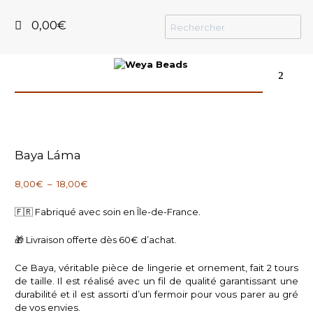
0,00
€
²
Baya Láma
Plage
8,00
€
–
18,00
€
de
prix :
🇫🇷 Fabriqué avec soin en Île-de-France.
8,00€
à
🎁 Livraison offerte dès 60€ d’achat.
18,00€
Ce Baya, véritable pièce de lingerie et ornement, fait 2 tours
de taille. Il est réalisé avec un fil de qualité garantissant une
durabilité et il est assorti d’un fermoir pour vous parer au gré
de vos envies.