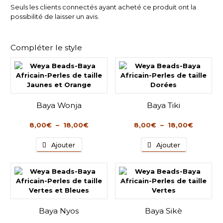
Seuls les clients connectés ayant acheté ce produit ont la
possibilité de laisser un avis.
Compléter le style
Baya Wonja
Baya Tiki
Plage
Plage
8,00
€
–
18,00
€
8,00
€
–
18,00
€
de
de
Ce
Ce
prix :
prix :
Ajouter
Ajouter
produit
produit
8,00€
8,00€
a
a
à
à
plusieurs
plusieurs
18,00€
18,00€
variations.
variations.
Les
Les
options
options
peuvent
peuvent
Baya Nyos
Baya Sikè
être
être