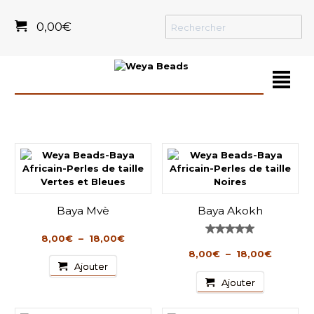
0,00
€
²
Baya Mvè
Baya Akokh
Plage
8,00
€
–
18,00
€
Note
de
5.00
Plage
8,00
€
–
18,00
€
sur 5
Ce
prix :
de
Ajouter
produit
8,00€
Ce
prix :
Ajouter
a
à
produit
8,00€
plusieurs
18,00€
a
à